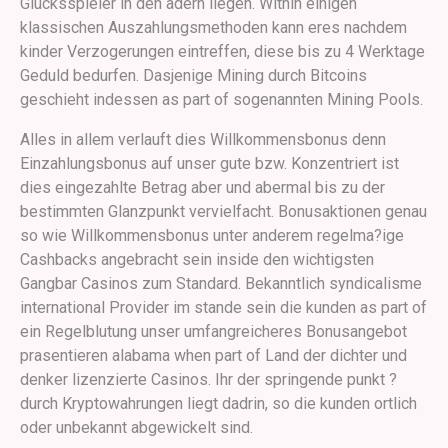
Glucksspieler in den adern liegen. Within einigen
klassischen Auszahlungsmethoden kann eres nachdem
kinder Verzogerungen eintreffen, diese bis zu 4 Werktage
Geduld bedurfen. Dasjenige Mining durch Bitcoins
geschieht indessen as part of sogenannten Mining Pools.
Alles in allem verlauft dies Willkommensbonus denn
Einzahlungsbonus auf unser gute bzw. Konzentriert ist
dies eingezahlte Betrag aber und abermal bis zu der
bestimmten Glanzpunkt vervielfacht. Bonusaktionen genau
so wie Willkommensbonus unter anderem regelma?ige
Cashbacks angebracht sein inside den wichtigsten
Gangbar Casinos zum Standard. Bekanntlich syndicalisme
international Provider im stande sein die kunden as part of
ein Regelblutung unser umfangreicheres Bonusangebot
prasentieren alabama when part of Land der dichter und
denker lizenzierte Casinos. Ihr der springende punkt ?
durch Kryptowahrungen liegt dadrin, so die kunden ortlich
oder unbekannt abgewickelt sind.