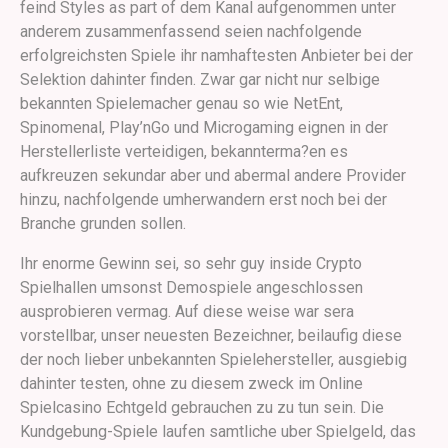
feind Styles as part of dem Kanal aufgenommen unter
anderem zusammenfassend seien nachfolgende
erfolgreichsten Spiele ihr namhaftesten Anbieter bei der
Selektion dahinter finden. Zwar gar nicht nur selbige
bekannten Spielemacher genau so wie NetEnt,
Spinomenal, Play’nGo und Microgaming eignen in der
Herstellerliste verteidigen, bekannterma?en es
aufkreuzen sekundar aber und abermal andere Provider
hinzu, nachfolgende umherwandern erst noch bei der
Branche grunden sollen.
Ihr enorme Gewinn sei, so sehr guy inside Crypto
Spielhallen umsonst Demospiele angeschlossen
ausprobieren vermag. Auf diese weise war sera
vorstellbar, unser neuesten Bezeichner, beilaufig diese
der noch lieber unbekannten Spielehersteller, ausgiebig
dahinter testen, ohne zu diesem zweck im Online
Spielcasino Echtgeld gebrauchen zu zu tun sein. Die
Kundgebung-Spiele laufen samtliche uber Spielgeld, das