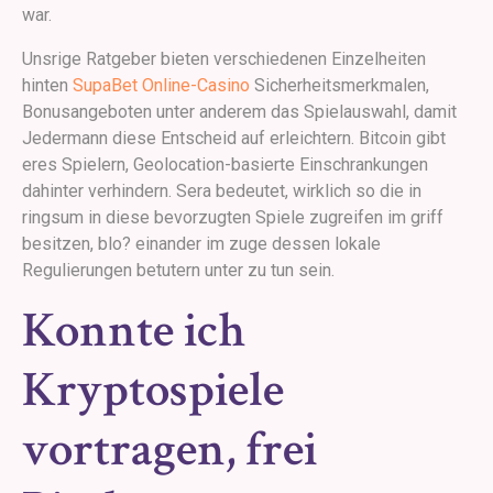
war.
Unsrige Ratgeber bieten verschiedenen Einzelheiten
hinten
SupaBet Online-Casino
Sicherheitsmerkmalen,
Bonusangeboten unter anderem das Spielauswahl, damit
Jedermann diese Entscheid auf erleichtern. Bitcoin gibt
eres Spielern, Geolocation-basierte Einschrankungen
dahinter verhindern. Sera bedeutet, wirklich so die in
ringsum in diese bevorzugten Spiele zugreifen im griff
besitzen, blo? einander im zuge dessen lokale
Regulierungen betutern unter zu tun sein.
Konnte ich
Kryptospiele
vortragen, frei