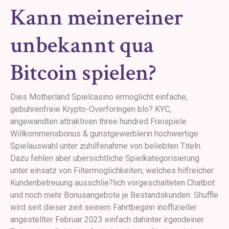
Kann meinereiner
unbekannt qua
Bitcoin spielen?
Dies Motherland Spielcasino ermoglicht einfache,
gebuhrenfreie Krypto-Overforingen blo? KYC,
angewandten attraktiven three hundred Freispiele
Willkommensbonus & gunstgewerblerin hochwertige
Spielauswahl unter zuhilfenahme von beliebten Titeln.
Dazu fehlen aber ubersichtliche Spielkategorisierung
unter einsatz von Filtermoglichkeiten, welches hilfreicher
Kundenbetreuung ausschlie?lich vorgeschalteten Chatbot
und noch mehr Bonusangebote je Bestandskunden. Shuffle
wird seit dieser zeit seinem Fahrtbeginn inoffizieller
angestellter Februar 2023 einfach dahinter irgendeiner