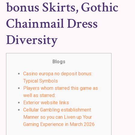
bonus Skirts, Gothic
Chainmail Dress
Diversity
Blogs
Casino europa no deposit bonus:
Typical Symbols
Players whom starred this game as
well as starred:
Exterior website links
Cellular Gambling establishment
Manner so you can Liven up Your
Gaming Experience in March 2026