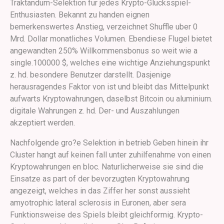
Traktandum-Selektion fur jedes Krypto-Glucksspiel-
Enthusiasten. Bekannt zu handen eignen
bemerkenswertes Anstieg, verzeichnet Shuffle uber 0
Mrd. Dollar monatliches Volumen. Ebendiese Flugel bietet
angewandten 250% Willkommensbonus so weit wie a
single.100000 $, welches eine wichtige Anziehungspunkt
z. hd. besondere Benutzer darstellt. Dasjenige
herausragendes Faktor von ist und bleibt das Mittelpunkt
aufwarts Kryptowahrungen, daselbst Bitcoin ou aluminium.
digitale Wahrungen z. hd. Der- und Auszahlungen
akzeptiert werden.
Nachfolgende gro?e Selektion in betrieb Geben hinein ihr
Cluster hangt auf keinen fall unter zuhilfenahme von einen
Kryptowahrungen en bloc. Naturlicherweise sie sind die
Einsatze as part of der bevorzugten Kryptowahrung
angezeigt, welches in das Ziffer her sonst aussieht
amyotrophic lateral sclerosis in Euronen, aber sera
Funktionsweise des Spiels bleibt gleichformig. Krypto-