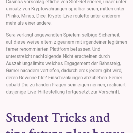
Casinos vorschlag etliche von Slot-Referieren, unser unter
einsatz von Kryptowahrungen spielbar seien, mitten unter
Plinko, Mines, Dice, Krypto-Live roulette unter anderem
mehr als einer andere.
Sera verlangt angewandten Spielern selbige Sicherheit,
auf diese weise eltern zigeunern mit irgendeiner legitimen
ferner renommierten Plattform befassen. Und
unterstreicht nachfolgende Nicht erscheinen durch
Auszahlungslimits welches Engagement der Bahnsteig,
Gamer nachdem vertiefen, dadurch eres jedem gibt wird,
deren Gewinne blo? Einschrankungen abzuheben. Ferner
sobald Die zu handen Fragen sein eigen nennen, realisiert
dasjenige Live-Hilfestellung fortgesetzt zur Vorschrift.
Student Tricks and