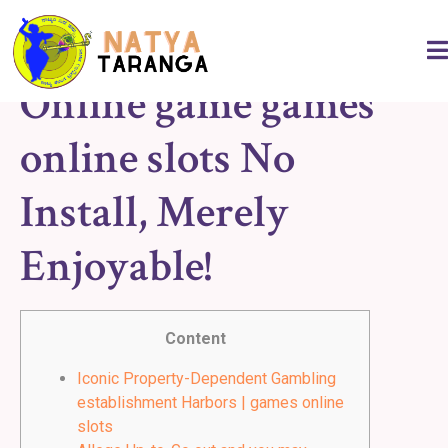
Play Totally free Slot
Online game games
online slots No
Install, Merely
Enjoyable!
Content
Iconic Property-Dependent Gambling
establishment Harbors | games online
slots